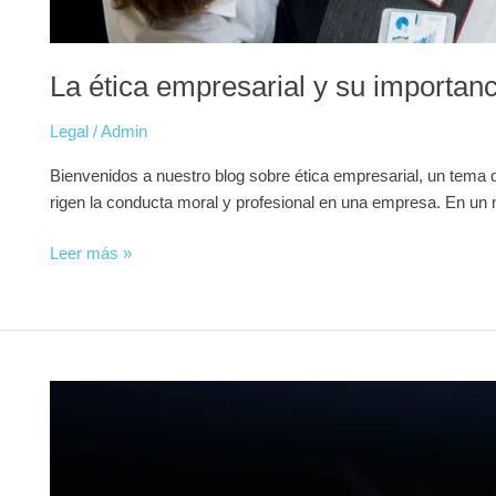
La ética empresarial y su importan
Legal
/
Admin
Bienvenidos a nuestro blog sobre ética empresarial, un tema d
rigen la conducta moral y profesional en una empresa. En un
Leer más »
Aprendizaje
automático
enfocado
a