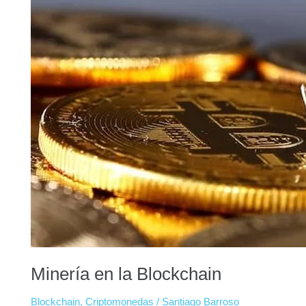
Blockchain
Minería en la Blockchain
Blockchain
,
Criptomonedas
/
Santiago Barroso