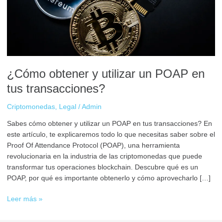
POAP
en
tus
transacciones?
¿Cómo obtener y utilizar un POAP en
tus transacciones?
Criptomonedas
,
Legal
/
Admin
Sabes cómo obtener y utilizar un POAP en tus transacciones? En
este artículo, te explicaremos todo lo que necesitas saber sobre el
Proof Of Attendance Protocol (POAP), una herramienta
revolucionaria en la industria de las criptomonedas que puede
transformar tus operaciones blockchain. Descubre qué es un
POAP, por qué es importante obtenerlo y cómo aprovecharlo […]
Leer más »