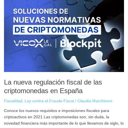
fiscal
de
las
criptomonedas
en
España
La nueva regulación fiscal de las
criptomonedas en España
Fiscalidad
,
Ley contra el Fraude Fiscal
/
Claudia Marchionni
Conoce los nuevos requisitos e imposiciones fiscales para
criptoactivos en 2021 Las criptomonedas son, sin duda, la
novedad financiera más importante de lo que llevamos de siglo, lo