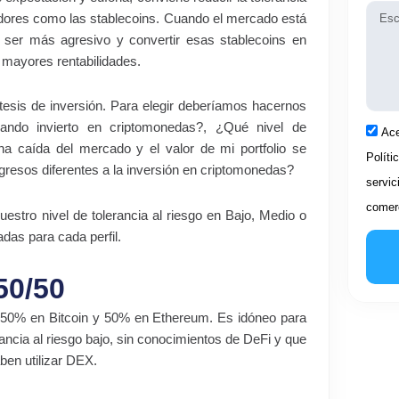
Mens
adores como las stablecoins. Cuando el mercado está
ser más agresivo y convertir esas stablecoins en
 mayores rentabilidades.
esis de inversión. Para elegir deberíamos hacernos
do invierto en criptomonedas?, ¿Qué nivel de
Acep
Ace
na caída del mercado y el valor de mi portfolio se
Políti
gresos diferentes a la inversión en criptomonedas?
servic
comerc
estro nivel de tolerancia al riesgo en Bajo, Medio o
adas para cada perfil.
50/50
os: 50% en Bitcoin y 50% en Ethereum. Es idóneo para
ancia al riesgo bajo, sin conocimientos de DeFi y que
ben utilizar DEX.