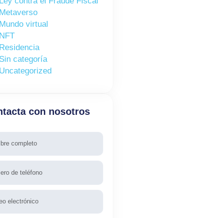
Ley contra el Fraude Fiscal
Metaverso
Mundo virtual
NFT
Residencia
Sin categoría
Uncategorized
tacta con nosotros
re
fono
l