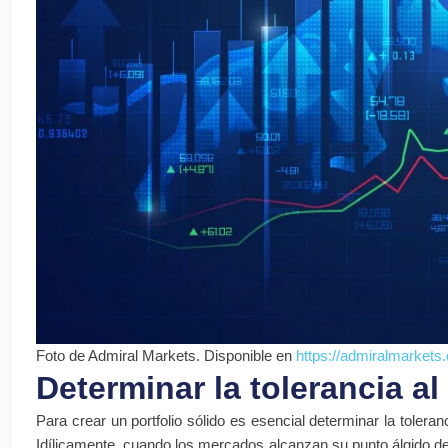
Foto de Admiral Markets. Disponible en
https://admiralmarkets.c
Determinar la tolerancia al
Para crear un portfolio sólido es esencial determinar la toler
Idílicamente, cuando los mercados alcanzan su punto álgido de 