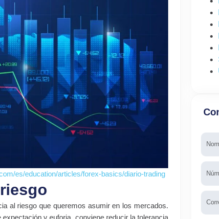
Con
Nomb
Telé
om/es/education/articles/forex-basics/diario-trading
 riesgo
Emai
ancia al riesgo que queremos asumir en los mercados.
expectación y euforia, conviene reducir la tolerancia