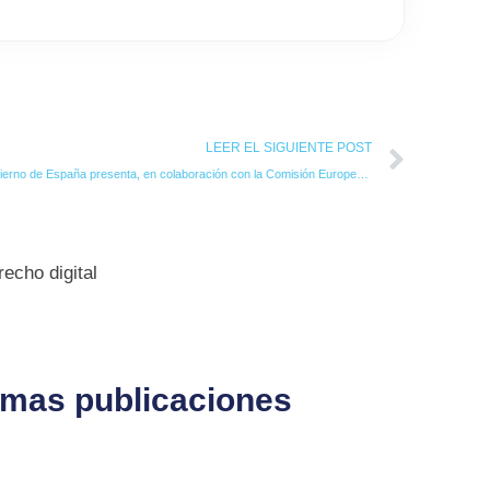
Next
LEER EL SIGUIENTE POST
El Gobierno de España presenta, en colaboración con la Comisión Europea, el primer piloto del sandbox de regulación de Inteligencia Artificial en la UE
echo digital
timas publicaciones