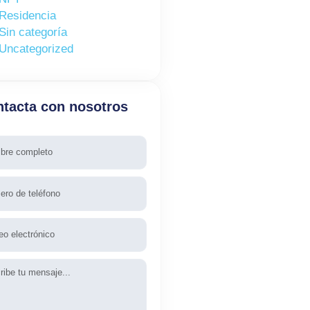
Residencia
Sin categoría
Uncategorized
tacta con nosotros
re
fono
l
aje