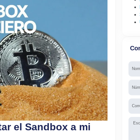
Con
Nomb
Telé
Emai
Mens
ar el Sandbox a mi