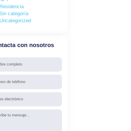
Residencia
Sin categoría
Uncategorized
tacta con nosotros
re
fono
l
aje