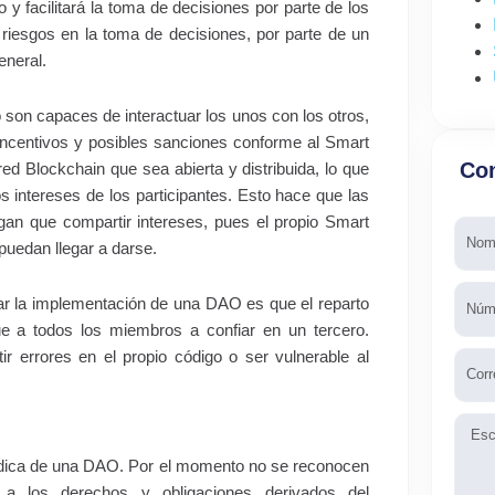
o y facilitará la toma de decisiones por parte de los
riesgos en la toma de decisiones, por parte de un
eneral.
son capaces de interactuar los unos con los otros,
 incentivos y posibles sanciones conforme al Smart
Con
ed Blockchain que sea abierta y distribuida, lo que
intereses de los participantes. Esto hace que las
ngan que compartir intereses, pues el propio Smart
Nomb
puedan llegar a darse.
Telé
tar la implementación de una DAO es que el reparto
gue a todos los miembros a confiar en un tercero.
 errores en el propio código o ser vulnerable al
Emai
Mens
urídica de una DAO. Por el momento no se reconocen
o a los derechos y obligaciones derivados del