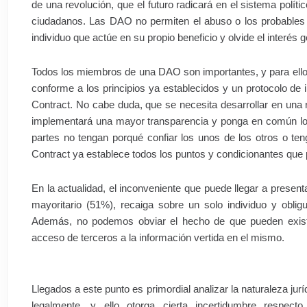
de una revolución, que el futuro radicará en el sistema polític
ciudadanos. Las DAO no permiten el abuso o los probables 
individuo que actúe en su propio beneficio y olvide el interés g
Todos los miembros de una DAO son importantes, y para ello 
conforme a los principios ya establecidos y un protocolo de
Contract. No cabe duda, que se necesita desarrollar en una r
implementará una mayor transparencia y ponga en común los 
partes no tengan porqué confiar los unos de los otros o te
Contract ya establece todos los puntos y condicionantes que 
En la actualidad, el inconveniente que puede llegar a presen
mayoritario (51%), recaiga sobre un solo individuo y obli
Además, no podemos obviar el hecho de que pueden existir
acceso de terceros a la información vertida en el mismo.
Llegados a este punto es primordial analizar la naturaleza j
legalmente, y ello otorga cierta incertidumbre respect