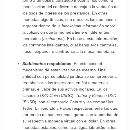
torno a un dólar), utilizando mecanismos como la
modificación del coeficiente de caja o la variación de
los tipos de interés de los préstamos. En otras
monedas algorítmicas, son oráculos los que hacen
ingresar dentro de la
blockchain
información sobre
la cotización que la moneda tiene en diferentes
mercados (
exchanges
). En base a esta información,
los contratos inteligentes, cual banqueros centrales,
hacen expandir o contraerse a la masa monetaria.
Stablecoins
respaldadas
: En este caso el
mecanismo de estabilización es externo. Una
entidad con personalidad jurídica se compromete a
reembolsar a los inversores, en fiat o materias
primas, el valor de sus activos digitales. En los
casos de
USD Coin
(
USDC
),
Tether
y
Binance USD
(
BUSD
), son el consorcio Centre y las compañías
Tether Limited Ltd y Paxos respectivamente los que,
por medio de sus reservas, garantizan la paridad de
su respectiva moneda virtual con el dólar. En otras
monedas estables, como la antigua Libra/Diem, los