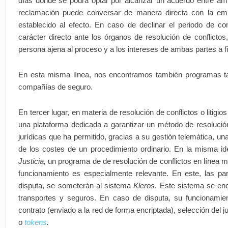
días donde se podrá optar por alcanzar un acuerdo entre amb
reclamación puede conversar de manera directa con la em
establecido al efecto. En caso de declinar el periodo de co
carácter directo ante los órganos de resolución de conflictos
persona ajena al proceso y a los intereses de ambas partes a f
En esta misma línea, nos encontramos también programas 
compañías de seguro.
En tercer lugar, en materia de resolución de conflictos o litig
una plataforma dedicada a garantizar un método de resolución
jurídicas que ha permitido, gracias a su gestión telemática, 
de los costes de un procedimiento ordinario. En la misma 
Justicia,
un programa de de resolución de conflictos en línea m
funcionamiento es especialmente relevante. En este, las pa
disputa, se someterán al sistema
Kleros
. Este sistema se enc
transportes y seguros. En caso de disputa, su funcionamien
contrato (enviado a la red de forma encriptada), selección del ju
o
tokens
.