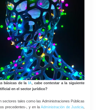
as básicas de la
IA
, cabe contestar a la siguiente
ificial en el sector jurídico?
 en sectores tales como las Administraciones Públicas
los precedentes-, y en la
Administración de Justicia
,