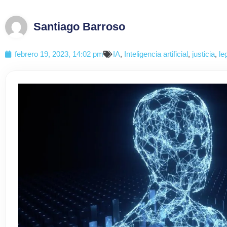
Santiago Barroso
febrero 19, 2023, 14:02 pm
IA
,
Inteligencia artificial
,
justicia
,
le