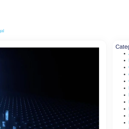
gal
Cate