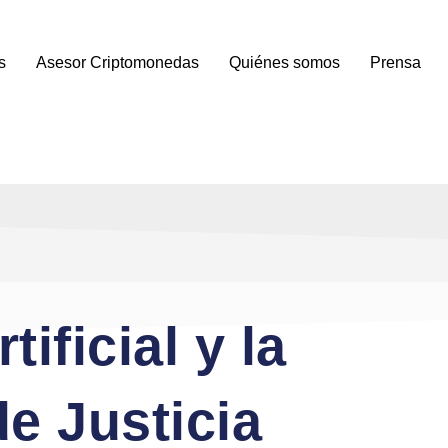
s
Asesor Criptomonedas
Quiénes somos
Prensa
tificial y la
e Justicia