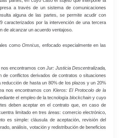
as partes, en cuyo caso el sujeto que interpone la
presa a través de un sistema de comunicaciones
nsulta alguna de las partes, se permite acudir con
,9 caracterizados por la intervención de una tercera
in de alcanzar un acuerdo ventajoso.
tales como
Omni:us,
enfocado especialmente en las
ios nos encontramos con
Jur: Justicia Descentralizada,
 de conflictos derivados de contratos o situaciones
una reducción de hasta un 80% de los plazos y un 20%
idea nos encontramos con
Kleros: El Protocolo de la
ediante el empleo de la tecnología
blockchain
y cuyo
rtes deben aceptar en el contrato que, en caso de
uentra limitado en tres áreas: comercio electrónico,
to es simple: cláusula de aceptación, revisión del
rado, análisis, votación y redistribución de beneficios