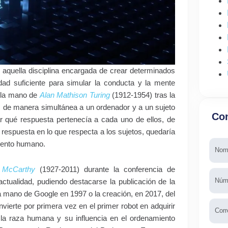
 aquella disciplina encargada de crear determinados
dad suficiente para simular la conducta y la mente
 la mano de
Alan Mathison Turing
(1912-1954) tras la
s de manera simultánea a un ordenador y a un sujeto
Con
ar qué respuesta pertenecía a cada uno de ellos, de
 respuesta en lo que respecta a los sujetos, quedaría
Nomb
iento humano.
 McCarthy
(1927-2011) durante la conferencia de
Telé
actualidad, pudiendo destacarse la publicación de la
la mano de Google en 1997 o la creación, en 2017, del
Emai
vierte por primera vez en el primer robot en adquirir
 la raza humana y su influencia en el ordenamiento