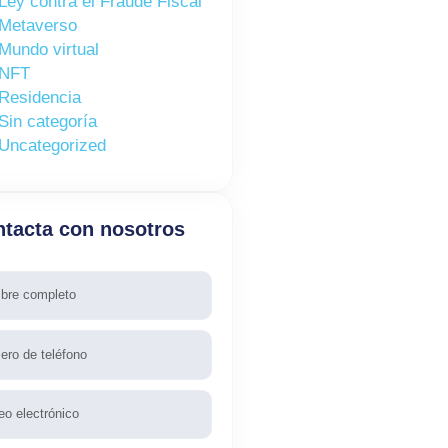
Ley contra el Fraude Fiscal
Metaverso
Mundo virtual
NFT
Residencia
Sin categoría
Uncategorized
tacta con nosotros
re
fono
l