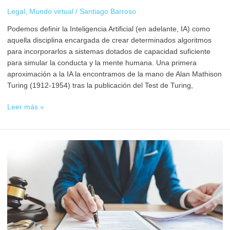
Legal
,
Mundo virtual
/
Santiago Barroso
Podemos definir la Inteligencia Artificial (en adelante, IA) como
aquella disciplina encargada de crear determinados algoritmos
para incorporarlos a sistemas dotados de capacidad suficiente
para simular la conducta y la mente humana. Una primera
aproximación a la IA la encontramos de la mano de Alan Mathison
Turing (1912-1954) tras la publicación del Test de Turing,
Leer más »
Abogado
Criptomonedas
–
quién
es
y
como
puede