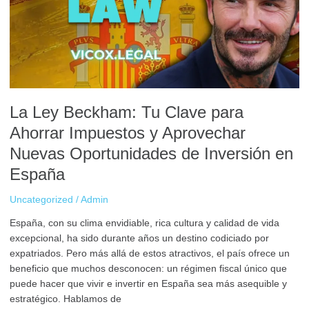
para
Ahorrar
Impuestos
y
Aprovechar
Nuevas
Oportunidades
La Ley Beckham: Tu Clave para
de
Inversión
Ahorrar Impuestos y Aprovechar
en
Nuevas Oportunidades de Inversión en
España
España
Uncategorized
/
Admin
España, con su clima envidiable, rica cultura y calidad de vida
excepcional, ha sido durante años un destino codiciado por
expatriados. Pero más allá de estos atractivos, el país ofrece un
beneficio que muchos desconocen: un régimen fiscal único que
puede hacer que vivir e invertir en España sea más asequible y
estratégico. Hablamos de