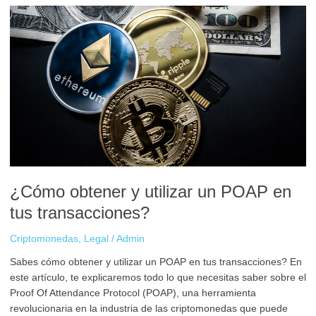
¿Cómo
obtener
y
utilizar
un
POAP
en
tus
transacciones?
¿Cómo obtener y utilizar un POAP en
tus transacciones?
Criptomonedas
,
Legal
/
Admin
Sabes cómo obtener y utilizar un POAP en tus transacciones? En
este artículo, te explicaremos todo lo que necesitas saber sobre el
Proof Of Attendance Protocol (POAP), una herramienta
revolucionaria en la industria de las criptomonedas que puede