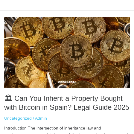
🏛️
Can
You
Inherit
a
Property
Bought
with
Bitcoin
in
Spain?
Legal
🏛️ Can You Inherit a Property Bought
Guide
2025
with Bitcoin in Spain? Legal Guide 2025
Uncategorized
/
Admin
Introduction The intersection of inheritance law and