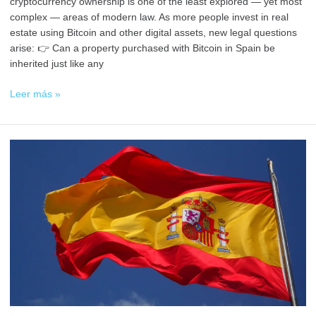
cryptocurrency ownership is one of the least explored — yet most
complex — areas of modern law. As more people invest in real
estate using Bitcoin and other digital assets, new legal questions
arise: 👉 Can a property purchased with Bitcoin in Spain be
inherited just like any
Leer más »
Legal
Alternatives
to
the
Golden
Visa
in
Spain
(2025
Update)