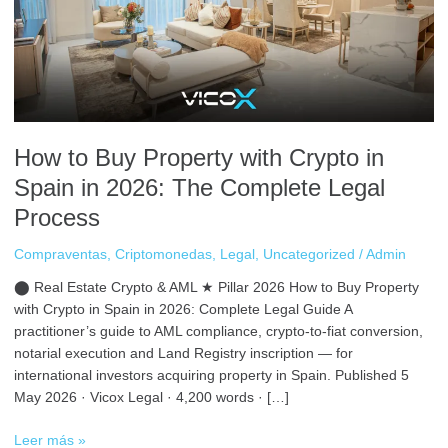
Crypto
in
Spain
in
2026:
The
Complete
How to Buy Property with Crypto in
Legal
Process
Spain in 2026: The Complete Legal
Process
Compraventas
,
Criptomonedas
,
Legal
,
Uncategorized
/
Admin
⬤ Real Estate Crypto & AML ★ Pillar 2026 How to Buy Property
with Crypto in Spain in 2026: Complete Legal Guide A
practitioner’s guide to AML compliance, crypto-to-fiat conversion,
notarial execution and Land Registry inscription — for
international investors acquiring property in Spain. Published 5
May 2026 · Vicox Legal · 4,200 words · […]
Leer más »