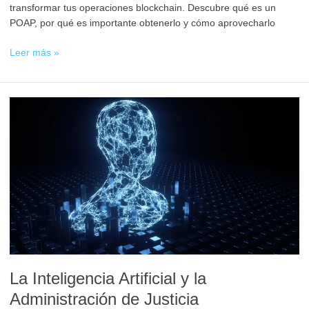
transformar tus operaciones blockchain. Descubre qué es un
POAP, por qué es importante obtenerlo y cómo aprovecharlo
Leer más »
La
Inteligencia
Artificial
y
la
Administración
de
Justicia
La Inteligencia Artificial y la
Administración de Justicia