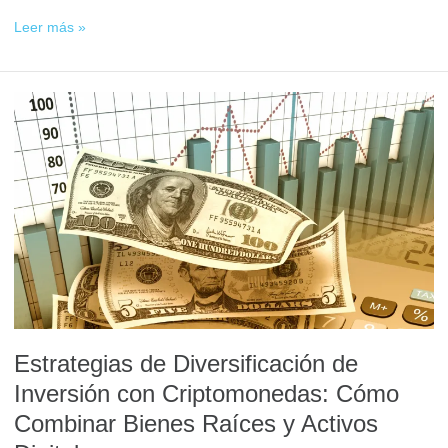
Leer más »
Estrategias
de
Diversificación
de
Inversión
con
Criptomonedas:
Cómo
Combinar
Bienes
Raíces
y
Estrategias de Diversificación de
Activos
Digitales
Inversión con Criptomonedas: Cómo
Combinar Bienes Raíces y Activos