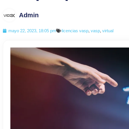
Admin
mayo 22, 2023, 18:05 pm
licencias vasp
,
vasp
,
virtual