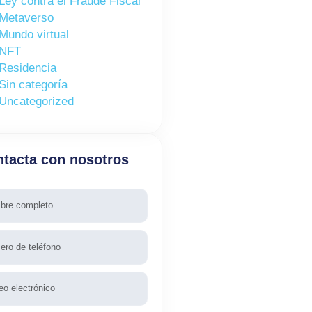
Ley contra el Fraude Fiscal
Metaverso
Mundo virtual
NFT
Residencia
Sin categoría
Uncategorized
tacta con nosotros
re
fono
l