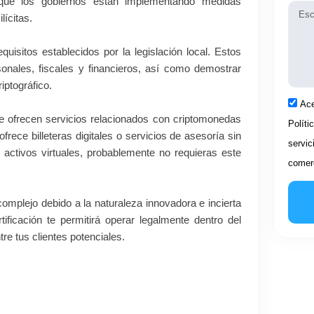
que los gobiernos están implementando medidas
Mens
lícitas.
uisitos establecidos por la legislación local. Estos
sonales, fiscales y financieros, así como demostrar
iptográfico.
Acep
Ace
e ofrecen servicios relacionados con criptomonedas
Políti
rece billeteras digitales o servicios de asesoría sin
servic
 activos virtuales, probablemente no requieras este
comerc
mplejo debido a la naturaleza innovadora e incierta
ificación te permitirá operar legalmente dentro del
re tus clientes potenciales.