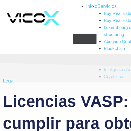
Inicio
Servicios
Buy Real Esta
Buy Real Esta
Luxembourg c
structuring
Abogado Cri
Blockchain
Compliance
Gaming and g
Inteligencia Art
CryptoTax
Legal
Licencias VASP:
cumplir para obt