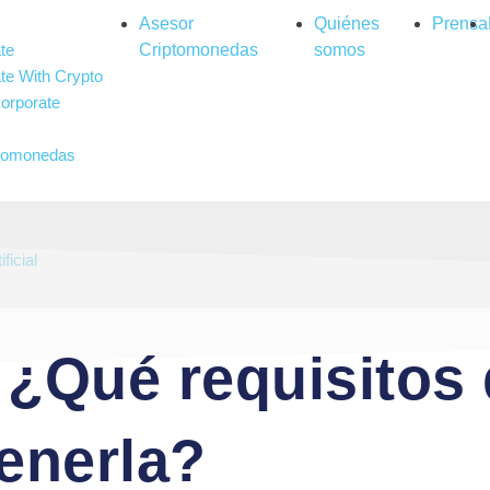
Asesor
Quiénes
Prensa
te
Criptomonedas
somos
te With Crypto
orporate
ptomonedas
ambling
ificial
 ¿Qué requisitos
enerla?